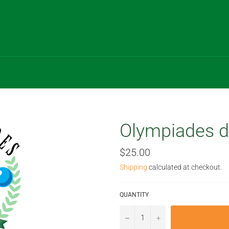
Olympiades d
Regular
$25.00
price
Shipping
calculated at checkout.
QUANTITY
−
+