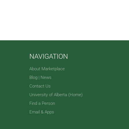
NAVIGATION
About Marketplace
Blog | News
Contact Us
University of Alberta (Home)
Find a Person
Email & Apps