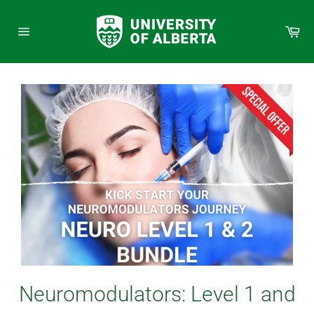
Skip
to
Car
content
Site
navigation
Neuromodulators: Level 1 and